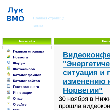
Виртуальное методическое объе
учителей Лукояновского района
Главная страница
Главная
Меню сайта
Ново
Главная страница
Видеоконфе
Новости
"Энергетиче
Форум
Фотоальбом
ситуация и 
Каталог файлов
изменению 
Каталог сайтов
Гостевая книга
Норвегии"
Инновации
30 ноября в Ниж
О нас
О сайте
прошла видеоко